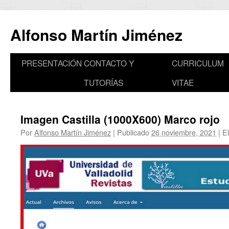
Saltar
al
Alfonso Martín Jiménez
contenido
PRESENTACIÓN
CONTACTO Y
CURRICULUM
TUTORÍAS
VITAE
Imagen Castilla (1000X600) Marco rojo
Por
Alfonso Martín Jiménez
|
Publicado
26 noviembre, 2021
|
El