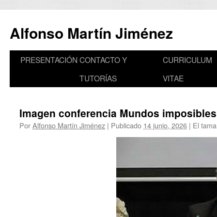
Saltar
al
Alfonso Martín Jiménez
contenido
PRESENTACIÓN
CONTACTO Y
CURRICULUM
TUTORÍAS
VITAE
Imagen conferencia Mundos imposibles
Por
Alfonso Martín Jiménez
|
Publicado
14 junio, 2026
|
El tama