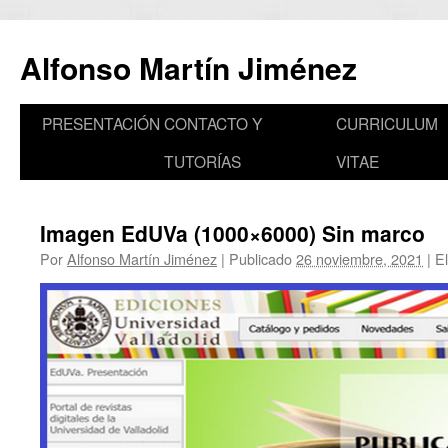
Saltar
al
Alfonso Martín Jiménez
contenido
PRESENTACIÓN
CONTACTO Y
CURRICULUM
TUTORÍAS
VITAE
Imagen EdUVa (1000×6000) Sin marco
Por
Alfonso Martín Jiménez
|
Publicado
26 noviembre, 2021
|
El