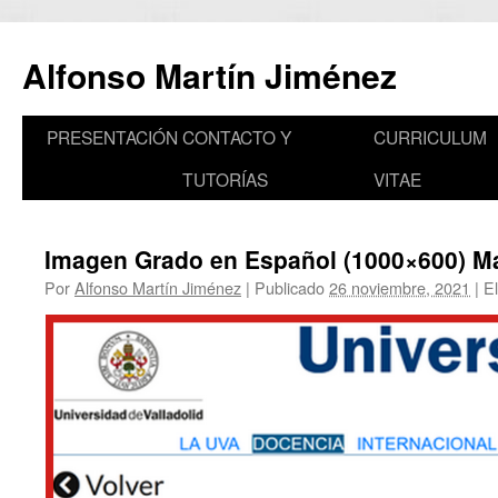
Saltar
al
Alfonso Martín Jiménez
contenido
PRESENTACIÓN
CONTACTO Y
CURRICULUM
TUTORÍAS
VITAE
Imagen Grado en Español (1000×600) Ma
Por
Alfonso Martín Jiménez
|
Publicado
26 noviembre, 2021
|
El