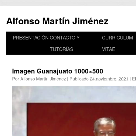
Saltar
al
Alfonso Martín Jiménez
contenido
PRESENTACIÓN
CONTACTO Y
CURRICULUM
TUTORÍAS
VITAE
Imagen Guanajuato 1000×500
Por
Alfonso Martín Jiménez
|
Publicado
24 noviembre, 2021
|
El