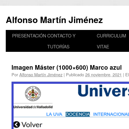
Saltar
al
Alfonso Martín Jiménez
contenido
PRESENTACIÓN
CONTACTO Y
CURRICULUM
TUTORÍAS
VITAE
Imagen Máster (1000×600) Marco azul
Por
Alfonso Martín Jiménez
|
Publicado
26 noviembre, 2021
|
El