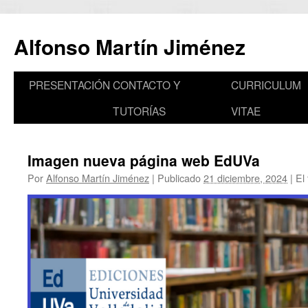
Saltar
al
Alfonso Martín Jiménez
contenido
PRESENTACIÓN
CONTACTO Y
CURRICULUM
TUTORÍAS
VITAE
Imagen nueva página web EdUVa
Por
Alfonso Martín Jiménez
|
Publicado
21 diciembre, 2024
|
El 