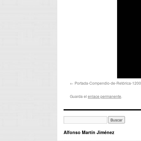
Portada-Compendio-de-Retórica-120
Guarda el
enlace permanente
.
Alfonso Martín Jiménez