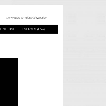
Universidad de Valladolid (España)
N INTERNET
ENLACES (UVa)