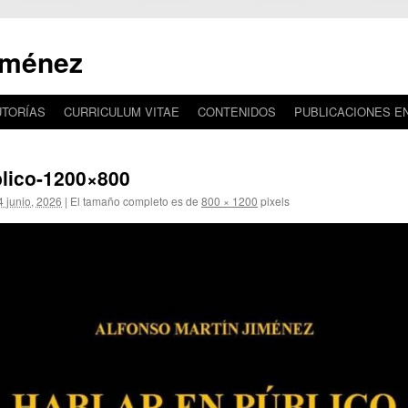
iménez
UTORÍAS
CURRICULUM VITAE
CONTENIDOS
PUBLICACIONES E
blico-1200×800
4 junio, 2026
|
El tamaño completo es de
800 × 1200
pixels