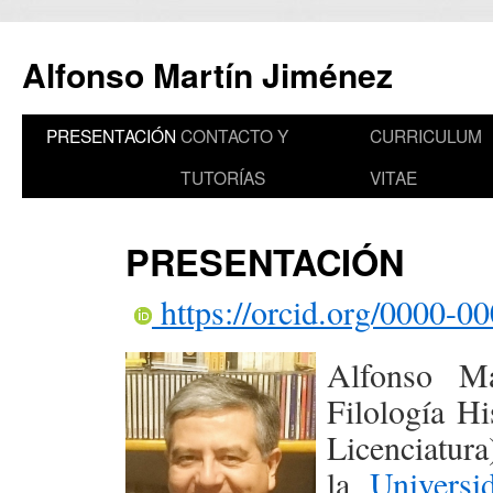
Saltar
al
Alfonso Martín Jiménez
contenido
PRESENTACIÓN
CONTACTO Y
CURRICULUM
TUTORÍAS
VITAE
PRESENTACIÓN
https://orcid.org/0000-0
Alfonso Ma
Filología H
Licenciatura
la
Universi