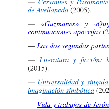
—
Cervantes y Pasamonte.
de Avellaneda
(2005).
—
«
Guzmanes» y «Quij
continuaciones apócrifas
(2
—
Las dos segundas partes
—
Literatura y ficción: 
(2015).
—
Universalidad y singular
imaginación simbólica
(202
—
Vida y trabajos de Jer