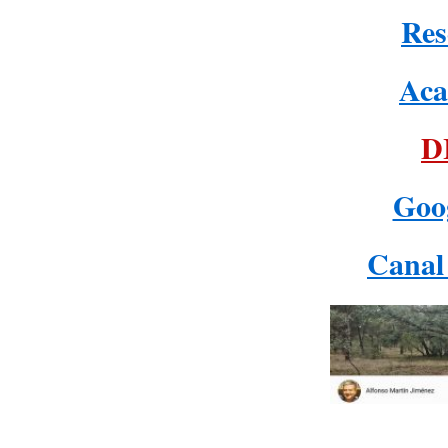
Res
Aca
D
Goo
Canal