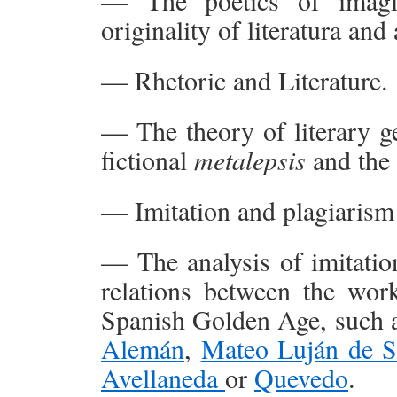
— The poetics of imagin
originality of literatura and 
— Rhetoric and Literature.
— The theory of literary ge
fictional
metalepsis
and the 
— Imitation and plagiarism i
— The analysis of imitation
relations between the wor
Spanish Golden Age, such 
Alemán
,
Mateo Luján de S
Avellaneda
or
Quevedo
.